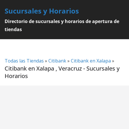
Skip
Sucursales y Horarios
to
content
Directorio de sucursales y horarios de apertura de
tiendas
Todas las Tiendas
»
Citibank
»
Citibank en Xalapa
»
Citibank en Xalapa , Veracruz - Sucursales y
Horarios