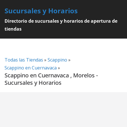
Skip
Sucursales y Horarios
to
content
Directorio de sucursales y horarios de apertura de
tiendas
Todas las Tiendas
»
Scappino
»
Scappino en Cuernavaca
»
Scappino en Cuernavaca , Morelos -
Sucursales y Horarios