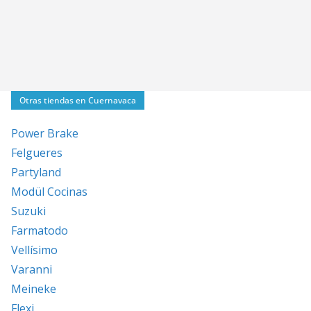
Otras tiendas en Cuernavaca
Power Brake
Felgueres
Partyland
Modül Cocinas
Suzuki
Farmatodo
Vellísimo
Varanni
Meineke
Flexi