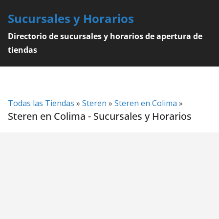
Skip
Sucursales y Horarios
to
content
Directorio de sucursales y horarios de apertura de
tiendas
Todas las Tiendas
»
Steren
»
Steren en Colima
»
Steren en Colima - Sucursales y Horarios